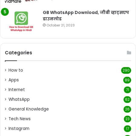
GB WhatsApp Download, जीबी व्हाट्सएप
डाउनलोड
October 21, 2023
Categories
How to
290
Apps
89
Internet
71
WhatsApp
62
General Knowledge
26
Tech News
23
Instagram
17