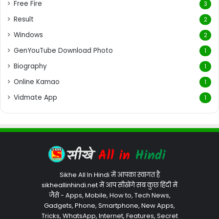
Free Fire
3
Result
2
Windows
2
GenYouTube Download Photo
1
Biography
1
Online Kamao
1
Vidmate App
1
Sikhe All In Hindi में आपका स्वागत है
sikheallinhindi.net में आप सीखेंगे सब कुछ हिंदी में
जैसे - Apps, Mobile, How to, Tech News,
Gadgets, Phone, Smartphone, New Apps,
Tricks, WhatsApp, Internet, Features, Secret