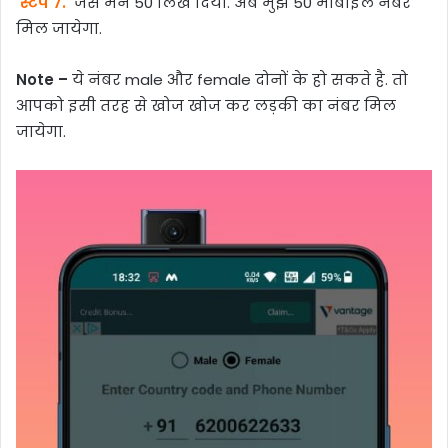
स्टेप 7.
जैसे मैंने 50 लिख दिया. अब मुझे 50 मोबाइल नंबर
मिल जायेगा.
Note –
ये नंबर male और female दोनों के हो सकते है. तो
आपको इसी तरह से खोज खोज कर लड़की का नंबर मिल
जायेगा.