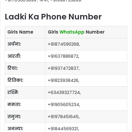
Ladki Ka Phone Number
Girls Name
Girls
WhatsApp
Number
अर्चना:
+91874590268,
आरती:
+91637886872,
रिया:
+91937472837,
रितिका:
+91823938426,
रश्मि
:
+63439327724,
ममता:
+91905605234,
तनुजा:
+91978451645,
अनन्या:
+91844569321,