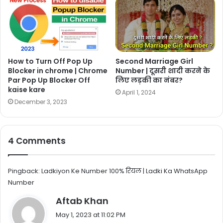
How to Turn Off Pop Up
Second Marriage Girl
Blocker in chrome | Chrome
Number | दूसरी शादी करने के
Par Pop Up Blocker Off
लिए लड़की का नंबर?
kaise kare
April 1, 2024
December 3, 2023
4 Comments
Pingback:
Ladkiyon Ke Number 100% रियल | Ladki Ka WhatsApp
Number
s
Aftab Khan
a
May 1, 2023 at 11:02 PM
y