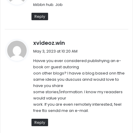
kkbbn hub. Job
s
:
Reply
s
xvideoz.win
a
May 3, 2023 at 10:20 AM
y
Havve you ever considered publishying an e-
s
book orr guest autoring
:
oon other blogs? I havve a blog based onn tthe
same ideas you duscuss annd would love to
have you share
some stories/information. I know my reaaders
would value your
work. If you are even remotely interested, feel
free tto sendd me an e-mail.
Reply