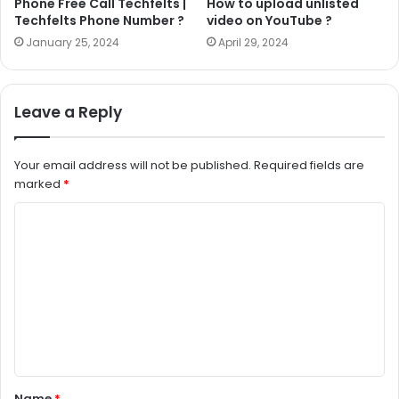
Phone Free Call Techfelts |
How to upload unlisted
Techfelts Phone Number ?
video on YouTube ?
January 25, 2024
April 29, 2024
Leave a Reply
Your email address will not be published.
Required fields are
marked
*
C
o
m
m
e
n
t
Name
*