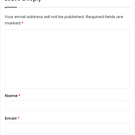
Your email address will not be published.
Required fields are
marked
*
C
o
m
m
e
n
t
Name
*
*
Email
*