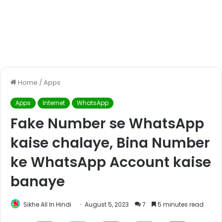
Home
/
Apps
Apps
Internet
WhatsApp
Fake Number se WhatsApp
kaise chalaye, Bina Number
ke WhatsApp Account kaise
banaye
Sikhe All In Hindi
August 5, 2023
7
5 minutes read