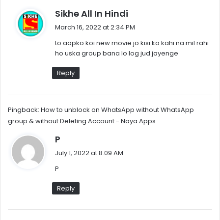
s
Sikhe All In Hindi
a
March 16, 2022 at 2:34 PM
y
to aapko koi new movie jo kisi ko kahi na mil rahi
s
ho uska group bana lo log jud jayenge
:
Reply
Pingback:
How to unblock on WhatsApp without WhatsApp
group & without Deleting Account - Naya Apps
s
P
a
July 1, 2022 at 8:09 AM
y
P
s
:
Reply