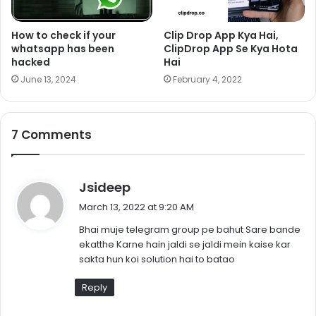
How to check if your
Clip Drop App Kya Hai,
whatsapp has been
ClipDrop App Se Kya Hota
hacked
Hai
June 13, 2024
February 4, 2022
7 Comments
s
Jsideep
a
March 13, 2022 at 9:20 AM
y
Bhai muje telegram group pe bahut Sare bande
s
ekatthe Karne hain jaldi se jaldi mein kaise kar
:
sakta hun koi solution hai to batao
Reply