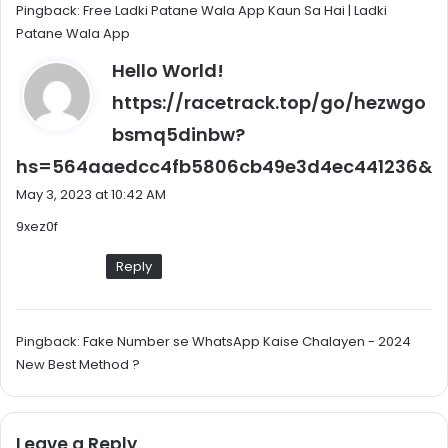
Pingback:
Free Ladki Patane Wala App Kaun Sa Hai | Ladki
Patane Wala App
Hello World!
https://racetrack.top/go/hezwgo
bsmq5dinbw?
s
hs=564aaedcc4fb5806cb49e3d4ec441236&
a
May 3, 2023 at 10:42 AM
y
9xez0f
s
:
Reply
Pingback:
Fake Number se WhatsApp Kaise Chalayen - 2024
New Best Method ?
Leave a Reply