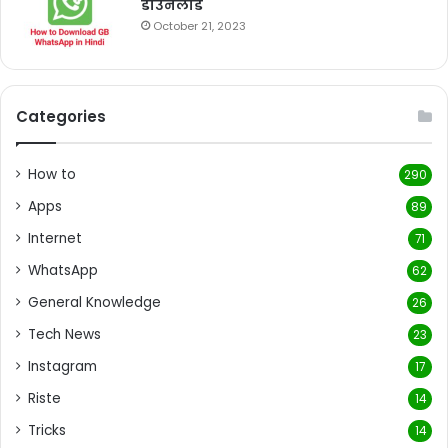
डाउनलोड
October 21, 2023
Categories
How to
290
Apps
89
Internet
71
WhatsApp
62
General Knowledge
26
Tech News
23
Instagram
17
Riste
14
Tricks
14