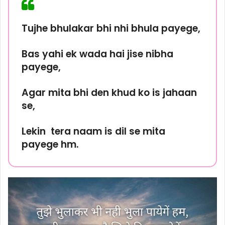
Tujhe bhulakar bhi nhi bhula payege,
Bas yahi ek wada hai jise nibha
payege,
Agar mita bhi den khud ko is jahaan
se,
Lekin tera naam is dil se mita
payege hm.