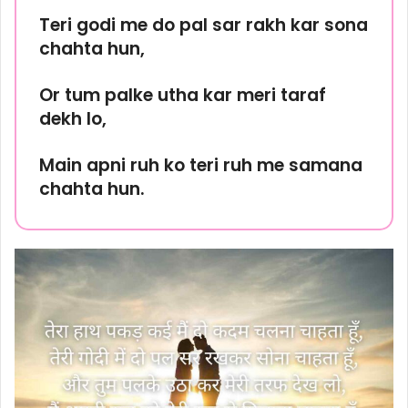
Teri godi me do pal sar rakh kar sona
chahta hun,
Or tum palke utha kar meri taraf
dekh lo,
Main apni ruh ko teri ruh me samana
chahta hun.