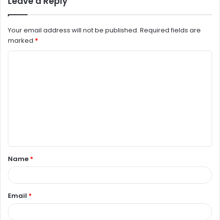
Leave a Reply
Your email address will not be published.
Required fields are
marked
*
C
o
m
m
e
n
t
Name
*
*
Email
*