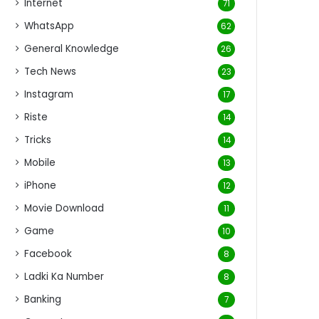
Internet
71
WhatsApp
62
General Knowledge
26
Tech News
23
Instagram
17
Riste
14
Tricks
14
Mobile
13
iPhone
12
Movie Download
11
Game
10
Facebook
8
Ladki Ka Number
8
Banking
7