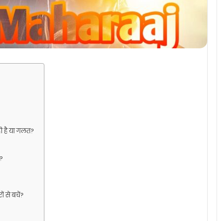
 है या गलत?
?
से बचें?