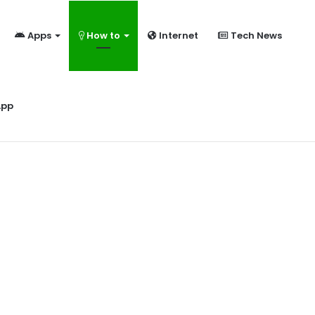
Apps
How to
Internet
Tech News
ome?
App