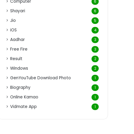
Computer
6
Shayari
6
Jio
5
iOS
4
Aadhar
3
Free Fire
3
Result
2
Windows
2
GenYouTube Download Photo
1
Biography
1
Online Kamao
1
Vidmate App
1