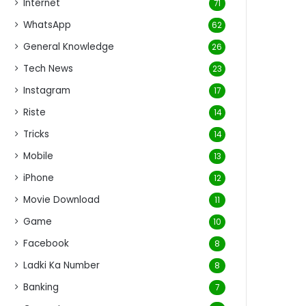
Internet
71
WhatsApp
62
General Knowledge
26
Tech News
23
Instagram
17
Riste
14
Tricks
14
Mobile
13
iPhone
12
Movie Download
11
Game
10
Facebook
8
Ladki Ka Number
8
Banking
7