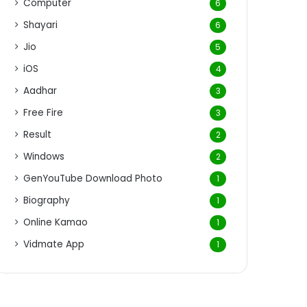
Computer
6
Shayari
6
Jio
5
iOS
4
Aadhar
3
Free Fire
3
Result
2
Windows
2
GenYouTube Download Photo
1
Biography
1
Online Kamao
1
Vidmate App
1