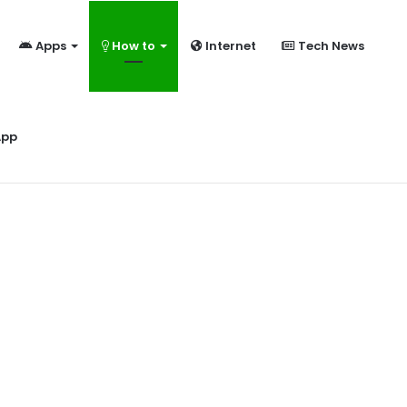
Apps
How to
Internet
Tech News
ome?
App