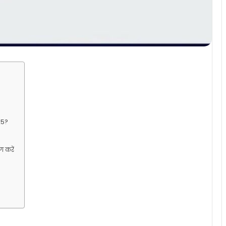
25?
 करें