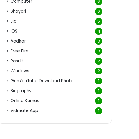
Computer
6
Shayari
6
Jio
5
iOS
4
Aadhar
3
Free Fire
3
Result
2
Windows
2
GenYouTube Download Photo
1
Biography
1
Online Kamao
1
Vidmate App
1