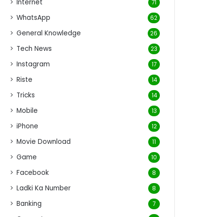
Internet
71
WhatsApp
62
General Knowledge
26
Tech News
23
Instagram
17
Riste
14
Tricks
14
Mobile
13
iPhone
12
Movie Download
11
Game
10
Facebook
8
Ladki Ka Number
8
Banking
7