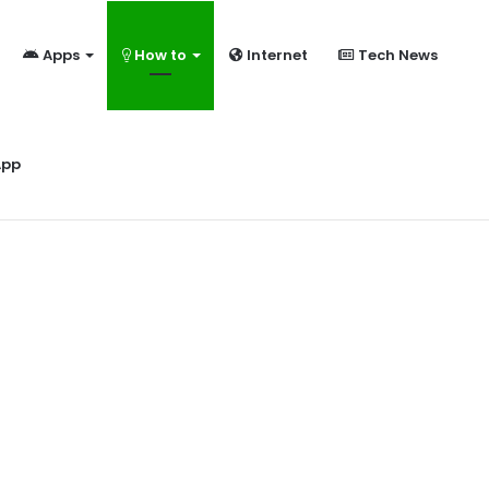
Apps
How to
Internet
Tech News
ome?
App