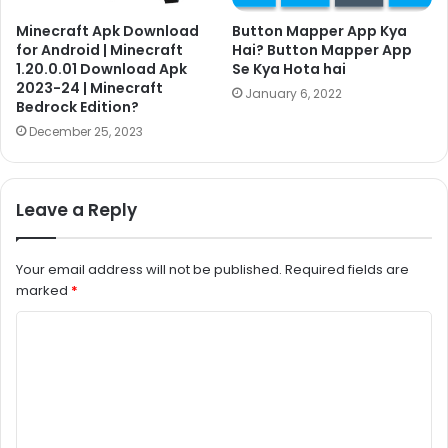
Minecraft Apk Download
Button Mapper App Kya
for Android | Minecraft
Hai? Button Mapper App
1.20.0.01 Download Apk
Se Kya Hota hai
2023-24 | Minecraft
January 6, 2022
Bedrock Edition?
December 25, 2023
Leave a Reply
Your email address will not be published.
Required fields are
marked
*
C
o
m
m
e