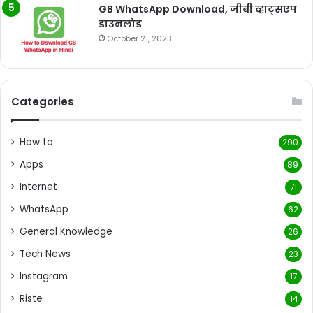
GB WhatsApp Download, जीबी व्हाट्सएप
डाउनलोड
October 21, 2023
Categories
How to
290
Apps
89
Internet
71
WhatsApp
62
General Knowledge
26
Tech News
23
Instagram
17
Riste
14