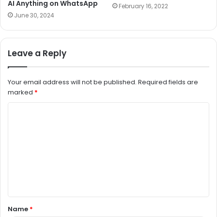
AI Anything on WhatsApp
February 16, 2022
June 30, 2024
Leave a Reply
Your email address will not be published.
Required fields are
marked
*
C
o
m
m
e
n
t
Name
*
*