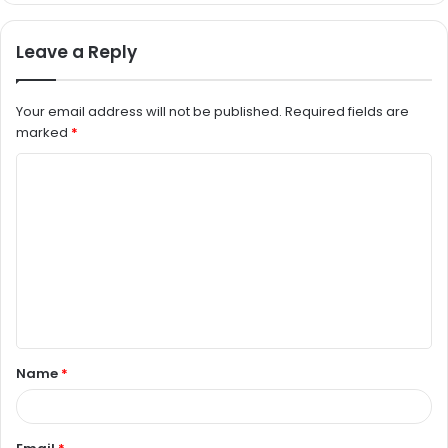
Leave a Reply
Your email address will not be published.
Required fields are
marked
*
C
o
m
m
e
n
t
Name
*
*