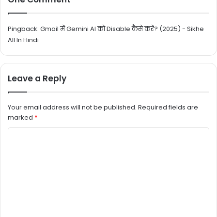
Pingback:
Gmail में Gemini AI को Disable कैसे करें? (2025) - Sikhe
All In Hindi
Leave a Reply
Your email address will not be published.
Required fields are
marked
*
C
o
m
m
e
n