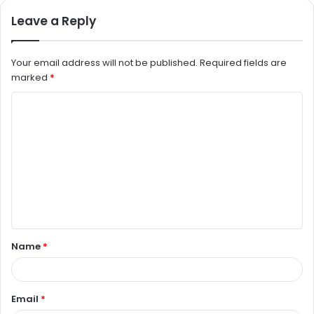
Leave a Reply
Your email address will not be published.
Required fields are
marked
*
C
o
m
m
e
n
t
Name
*
*
Email
*