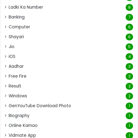
Ladki Ka Number
8
Banking
7
Computer
6
Shayari
6
Jio
5
iOS
4
Aadhar
3
Free Fire
3
Result
2
Windows
2
GenYouTube Download Photo
1
Biography
1
Online Kamao
1
Vidmate App
1