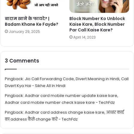
बादाम खाने के फायदे? |
Block Number Ko Unblock
Badam Khane Ke Fayde?
Kaise Kare, Block Number
Par Call Kaise Kare?
January 29, 2025
April 14, 2023
3 Comments
Pingback:
Jio Call Forwarding Code, Divert Meaning in Hindi, Call
Divert Kya Hai - Sikhe All In Hindi
Pingback:
Aadhar card mobile number update kaise kare,
Aadhar card mobile number check kaise kare - TechFdz
Pingback:
Aadhar card address change kaise kare, आधार कार्ड
का address कैसे change करे - TechFdz