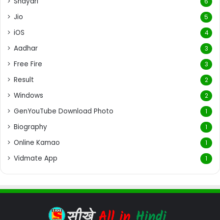
Shayari
6
Jio
5
iOS
4
Aadhar
3
Free Fire
3
Result
2
Windows
2
GenYouTube Download Photo
1
Biography
1
Online Kamao
1
Vidmate App
1