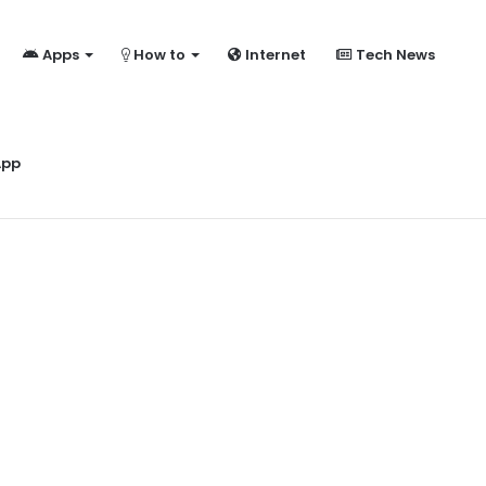
Apps
How to
Internet
Tech News
ome?
App