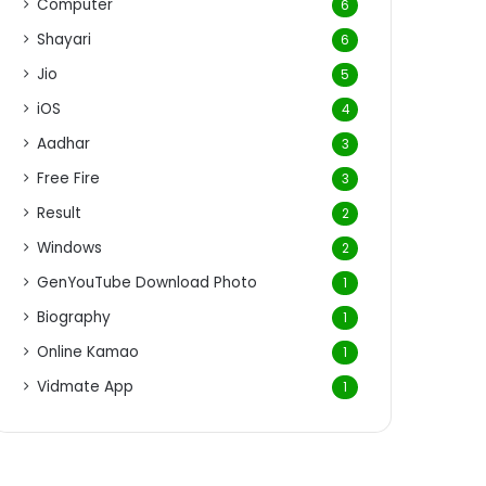
Computer
6
Shayari
6
Jio
5
iOS
4
Aadhar
3
Free Fire
3
Result
2
Windows
2
GenYouTube Download Photo
1
Biography
1
Online Kamao
1
Vidmate App
1