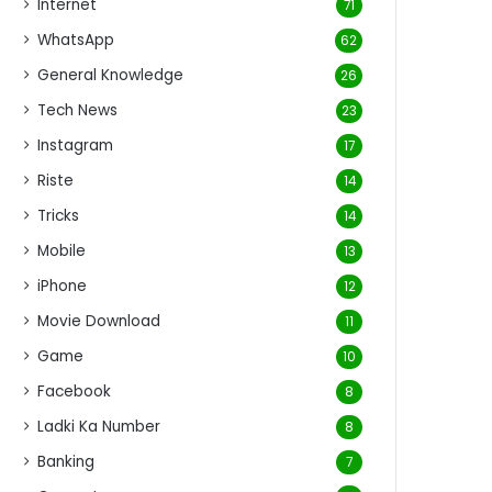
Internet
71
WhatsApp
62
General Knowledge
26
Tech News
23
Instagram
17
Riste
14
Tricks
14
Mobile
13
iPhone
12
Movie Download
11
Game
10
Facebook
8
Ladki Ka Number
8
Banking
7