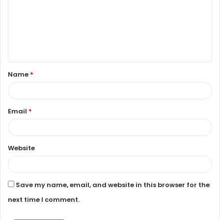
m
m
e
n
t
Name
*
*
Email
*
Website
Save my name, email, and website in this browser for the
next time I comment.