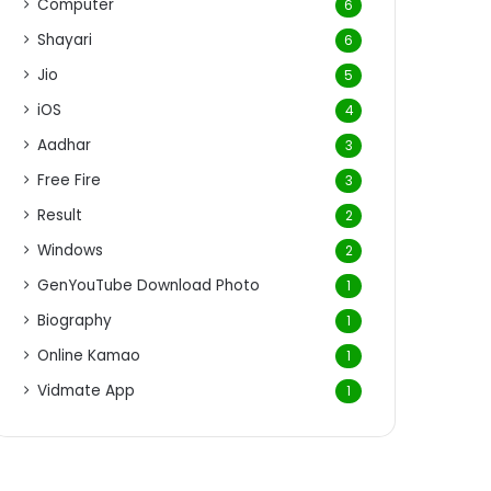
Computer
6
Shayari
6
Jio
5
iOS
4
Aadhar
3
Free Fire
3
Result
2
Windows
2
GenYouTube Download Photo
1
Biography
1
Online Kamao
1
Vidmate App
1