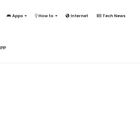
Apps
How to
Internet
Tech News
ome?
App