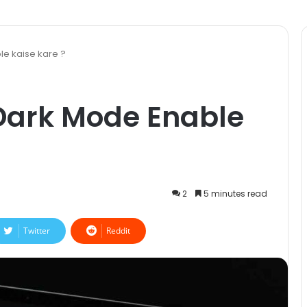
e kaise kare ?
Dark Mode Enable
2
5 minutes read
Twitter
Reddit