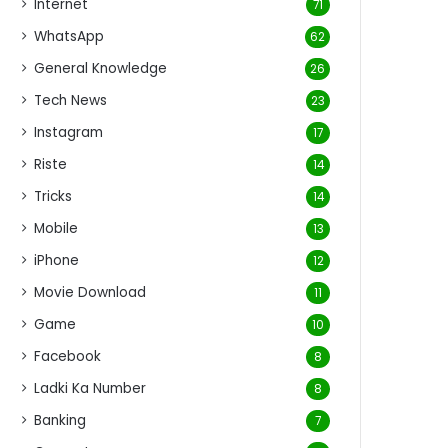
Internet
71
WhatsApp
62
General Knowledge
26
Tech News
23
Instagram
17
Riste
14
Tricks
14
Mobile
13
iPhone
12
Movie Download
11
Game
10
Facebook
8
Ladki Ka Number
8
Banking
7