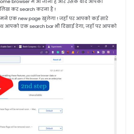
ome browser में आ जाना है और उसके बाद आपको
s लिख कर search करना है !
ामने एक new page खुलेगा ! जहाँ पर आपको कई सारे
 साथ आपको एक search bar भी दिखाई देगा, जहाँ पर आपको