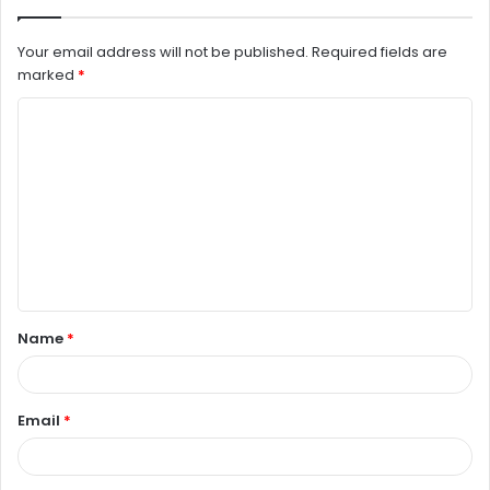
Your email address will not be published.
Required fields are
marked
*
C
o
m
m
e
n
t
Name
*
*
Email
*