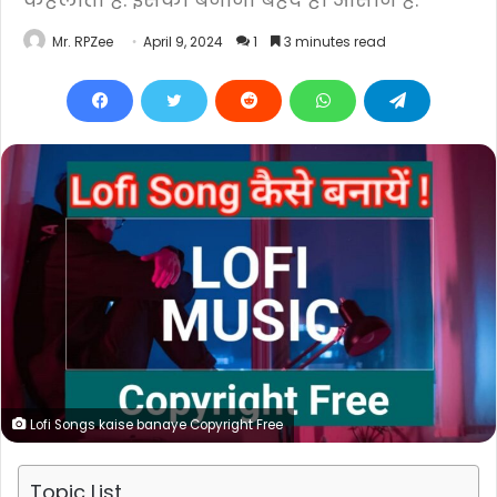
Mr. RPZee
April 9, 2024
1
3 minutes read
Lofi Songs kaise banaye Copyright Free
Topic List